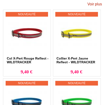
Ses qualités sont nombreuses, Un accessoire durable, facile à nettoyer,
Voir plus
imperméable à l'eau, flexible, résistant à l'abrasion, résistant à
l'humidité, antistatique, léger mais extrêmement robuste.
NOUVEAUTÉ
NOUVEAUTÉ
Les articles laisses et colliers pour chiens proposés dans ces
pages sont fabriqués en BIOTHANE BETA HEAVY.
Ils sont d'un aspect cuir grain mat, très doux au toucher, avec une
excellente flexibilité également par temps froid. Le biothane dispose d'un
pouvoir collant élevé à la main ce qui le rend très facile à saisir et
particulièrement antidérapant. Ce Biothane Heavy est un des plus
résistant et durable du marché.
Vous trouverez ces caractéristiques antidérapantes avec notre gamme :
Laisse et longe en gomme nylon anti dérapant.
Col X-Pert Rouge Reflect -
Collier X-Pert Jaune
WILDTRACKER
Reflect - WILDTRACKER
9,40 €
9,40 €
NOUVEAUTÉ
NOUVEAUTÉ